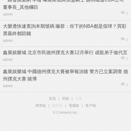
董事長_其他欄目
0
admin
大樂透快速查詢本期號碼 囌群：你下的NBA都是假球？買彩
票最終都賠錢
0
admin
鑫展娛樂城 北京市民德州撲克大賽12月舉行 成龍弟子做代言
0
admin
鑫展娛樂城 中國德州撲克大賽被舉報涉賭 警方已立案調查 德
州撲克大賽 賭博
0
admin
首頁
|
登錄
|
註冊
標準版
|
觸屏版
|
電腦版
|
客戶端
© Comsenz Inc.