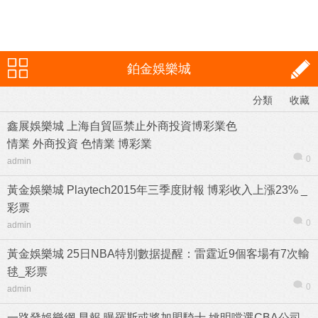
鉑金娛樂城
分類
收藏
鑫展娛樂城 上海自貿區禁止外商投資博彩業色
情業 外商投資 色情業 博彩業
0
admin
黃金娛樂城 Playtech2015年三季度財報 博彩收入上漲23% _
彩票
0
admin
黃金娛樂城 25日NBA特別數据提醒：雷霆近9個客場有7次輸
毬_彩票
0
admin
一路發娛樂網 早報 曝羅斯或將加盟騎士 姚明噹選CBA公司