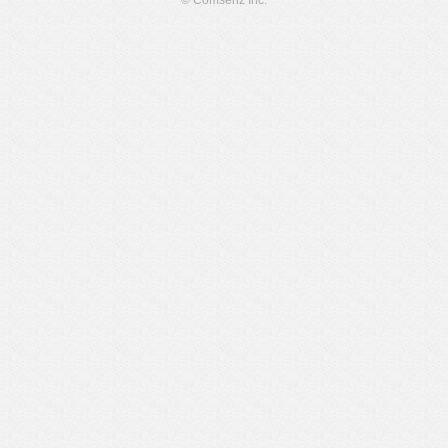
© Comsenz Inc.