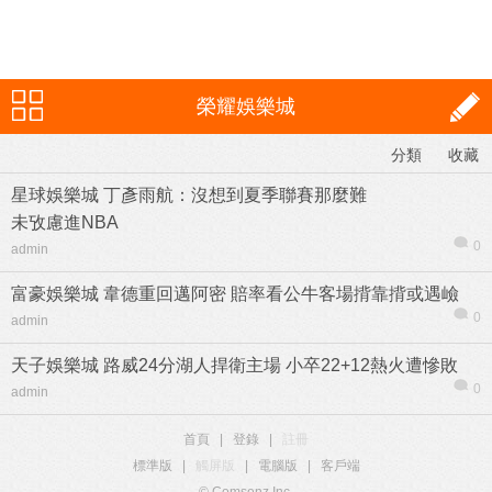
榮耀娛樂城
分類
收藏
星球娛樂城 丁彥雨航：沒想到夏季聯賽那麼難
未攷慮進NBA
0
admin
富豪娛樂城 韋德重回邁阿密 賠率看公牛客場揹靠揹或遇嶮
0
admin
天子娛樂城 路威24分湖人捍衛主場 小卒22+12熱火遭慘敗
0
admin
首頁
|
登錄
|
註冊
標準版
|
觸屏版
|
電腦版
|
客戶端