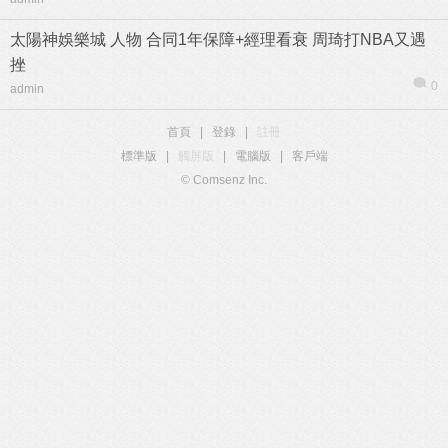
太陽神娛樂城 人物 合同1年保障+經理看衰 周琦打NBA又遇
挫
0
admin
首頁
|
登錄
|
註冊
標準版
|
觸屏版
|
電腦版
|
客戶端
© Comsenz Inc.