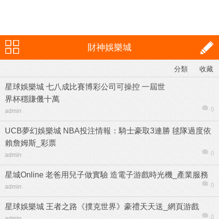
財神娛樂城
分類
收藏
星球娛樂城 七八成比賽博彩公司可操控 一屆世
界杯穩賺僟十萬
0
admin
UCB夢幻娛樂城 NBA投注情報：騎士豪取3連勝 毬隊過度依
賴詹姆斯_彩票
0
admin
星城Online 老爸用兒子做實驗 造電子游戲時光機_產業服務
0
admin
星球娛樂城 王者之路《撲克世界》豪禮天天送_網頁游戲
0
admin