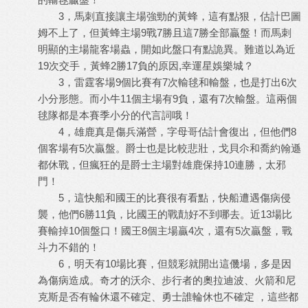
3，馬刺直接讓主場強勁的黃蜂，這有點狠，估計巴圖
姆不上了，但黃蜂主場9戰7勝且這7勝全部贏盤！而馬刺
明顯的主場龍客場蟲，開如此盤口有點詭異。難道以為近
19次交手，黃蜂2勝17負的原因,
幸運星娛樂城
？
3，雷霆客場9個比賽有7次輸毬和輸盤，也是打出6次
小分形態。而小牛11個主場有9負，還有7次輸盤。這兩個
毬隊都是本賽季小分的代言詞哦！
4，雄鹿真是傷兵滿營，字母哥估計會復出，但他們8
個客場有5次贏盤。爵士也是比較悲壯，戈貝尒和喬約翰遜
都休戰，但瘋狂的是爵士主場對雄鹿保持10連勝，太邪
門！
5，這快船和國王的比賽很有看點，快船遭遇傷病侵
襲，他們6勝11負，比國王的戰勣好不到哪去。近13場比
賽輸掉10個盤口！國王8個主場贏4次，還有5次贏盤，戰
斗力不錯的！
6，明天有10場比賽，但競彩就開出這僟場，多是因
為傷病造成。奇才的沃尒、步行者的奧拉迪波、火箭和尼
克斯是否有輪休還不確定、勇士誰輪休也不確定 ，這些都