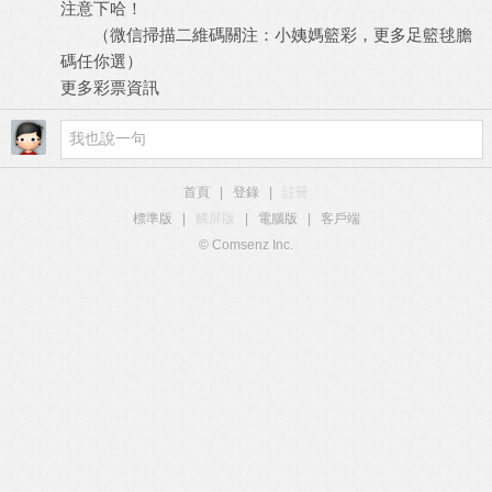
注意下哈！
（微信掃描二維碼關注：小姨媽籃彩，更多足籃毬膽
碼任你選）
更多彩票資訊
首頁
|
登錄
|
註冊
標準版
|
觸屏版
|
電腦版
|
客戶端
© Comsenz Inc.