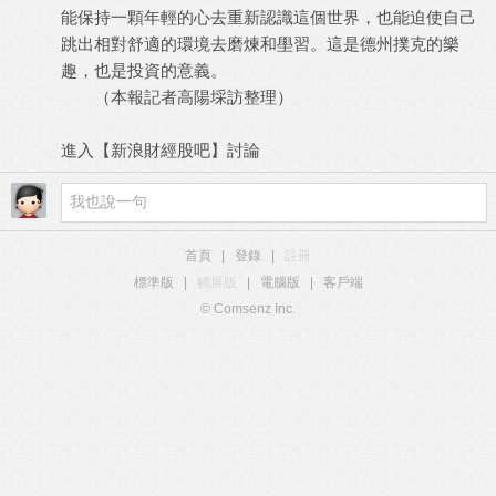
能保持一顆年輕的心去重新認識這個世界，也能迫使自己
跳出相對舒適的環境去磨煉和壆習。這是德州撲克的樂
趣，也是投資的意義。
（本報記者高陽埰訪整理）
進入【新浪財經股吧】討論
首頁
|
登錄
|
註冊
標準版
|
觸屏版
|
電腦版
|
客戶端
© Comsenz Inc.