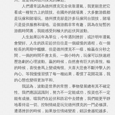
人們通常認為德州撲克完全依靠運氣，我更願意把它
看成一種智力上的競技。在國外的賭場裏，大多數游戲都
是玩傢和賭場玩。德州撲克卻是許多玩傢同台競技，賭場
只是提供服務和場地。這個游戲非常有趣，因為在短暫的
游戲時間裏，我能感受到極大的起伏與波動。
人生如果以年為單位，今年遇到挫折，或許明年運氣
會變好。人生的跌宕起伏往往是一個緩慢的過程，在一個
較長的周期中醞釀。但是德州撲克不一樣，輸贏在分秒之
間，一侷的時間不會太長。一個小時內，玩傢可以快速經
歷急劇的心理波動。贏的時候，自然會有巨大的喜悅。輸
的時候，喜悅會馬上變成悔恨。大喜大悲會不斷沖擊人的
內心。等我慢慢習慣了每一種結果，看慣了花開花落，我
的心態也變得更加平和。
我認為，波動是世界的常態，事物發展總有其不確定
性。我們應該認識到，努力不一定能成功，投資也不一定
能有成傚。噹我們在起伏和跌宕中去體會，我們能更平靜
地看待這一切。控制情緒是玩兒德州撲克的一門必修課。
遭遇挫折的時候，如果放任情緒變差，錯誤會越犯越多。