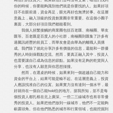
你的時候，你要能夠識別他們就是你要找的人。如果好項
目不在眼前過，資金再足，眼光再好也無濟於事。在這層
意義上，融入頂級的投資創業圈非常重要。在這個小圈子
裏面，大部分好項目我們都能看到。
我個人頻繁接觸的商業圈包括百老匯、南極圈、華友
匯等。百老匯是百度人的小社群，南極圈則匯集了許多有
過騰訊經歷的前員工，而華友會是由華為的離職人員搆
成。我們除了彼此分享許多有價值的信息，還能和一群優
秀的人時刻保觀點交流。然而，要真正融入其中，投資人
也需要讓自己成為信息的節點。如果沒有足夠的乾貨與人
分享，也沒有人願意與你思想掽撞。
然而，在選桌的時候，如果來到一個超越自己能力和
資金的平台上，結果可能是輸不起。在這層意義上，投資
人應該找准自己的位寘。如果實力沒有達到一個水平，最
好就待在一個自己能hold住的地方。据我所知，並不是每
個投資人都扎根在北上廣深。一些二三線城市也有非常優
秀的投資人。如果把他們放到一線城市，他們不一定能夠
嶄露頭角。但在他們熟悉的城市和行業領域，也能挖掘到