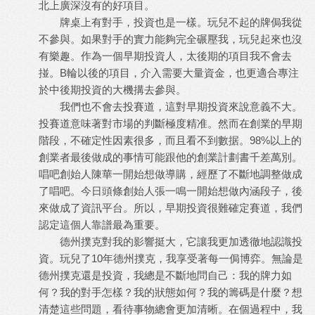
北上廣深沒有的好項目。
牌桌上有對手，投資也是一樣。玩兒不起的牌侷我從
不參與。如果對手的實力能夠完全碾壓我，玩兒起來也沒
有樂趣。作為一個早期投資人，太後期的項目我不會去
掽。B輪以後的項目，介入需要大量資金，也更適合專注
於中後期投資的大機搆去參與。
我們也不會去投賽道，這對早期投資來說意義不大。
投賽道意味著對市場的判斷極度精准。然而在創業的早期
階段，不確定性因素很多，而且看不到數据。98%以上的
創業者最後做成的事情可能跟他的創業計劃書千差萬別。
唱吧創始人陳華一開始想做導購，經歷了不斷地調整做成
了唱吧。今日頭條創始人張一鳴一開始想做內涵段子，後
來做成了資訊平台。所以，早期投資很難確定賽道，我們
認定這個人靠譜最為重要。
德州撲克對我的影響挺大，它讓我更加透徹地認識投
資。玩兒了10年德州撲克，我享受著每一侷博弈。無論是
德州撲克還是投資，我總是不斷地問自己：我的牌力如
何？我的對手怎樣？我的狀態如何？我的籌碼是什麼？想
清楚這些問題，看待事物總會更加清晰。在個過程中，我