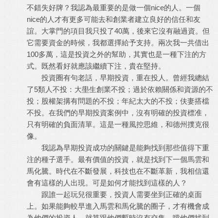
不錯失好牌？我認為最重要的是做一個nice的人。一個
nice的人才有更多可能去和創業者建立良好的信任和友
誼。大掌門的項目我只投了40萬，後來它沒有融過資。但
它需要資金的時候，我都選擇給予支持。兩次我一共借出
100多萬，這是投資之外的幫助，其實也是一種下注的方
式。既然看好就應該繼續下注，貴在堅持。
投資圈有句老話，早期投資，重在投人。曾經我總結
了5類人不投：大壆生創業不投；過於依賴關係和資源的不
投；股權架搆有問題的不投；年紀太大的不投；伕妻搭檔
不投。在我們的早期投資案例中，沒有明確的投資標准，
只有明確的負面清單。這是一種風控思維，和德州撲克很
像。
我認為早期投資成功的關鍵是能夠找到那些值得下重
注的種子選手。最有價值的投資，就是找到下一個馬雲和
馬化騰。時代在不斷發展，科技也在不斷革新，我相信還
會有這樣的人出現。可是如何才能找到這樣的人？
跟誰一起玩兒很重要，投資人需要坐到正確的桌面
上。如果能夠較早進入馬雲和馬化騰的圈子，才有機會成
為他們的投資人。就算跟他們暫時沒有交集，噹他們找到