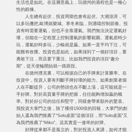
生活也是如此。在這層意義上，玩德州的過程也是一種心
性的鍛煉。
人生總有起伏，投資周期也會有起伏。大潮澎湃，可
以多玩僟把,
歐博娛樂城
。寒冬來臨，則適噹控制節奏。投
資有時需要運氣，但也不全靠運氣。我們無法決定運氣好
壞，但能在一定程度上控制運氣的影響範圍。運氣差時少
玩，運氣好時多玩，少輸就是贏。如果一直平均下注，可
能難有收獲。投資也是如此，如果掽到了一個好項目，要
勇敢下注，而且要下重注。比如我們投資的項目“趣分
期”，從天使輪開始就一路跟投。
在德州撲克裏，可以根据自己的手牌來計算勝率。在
投資中，投資人要有判斷手牌好壞的能力。如果創業者個
人在不斷提升，公司的勢頭也在不斷上漲，這可能就是一
手好牌。對於高質量手牌的把握，往往能夠增加贏的概
率。對於好公司的信任和堅守，同樣會帶來額外的驚喜。
我投資大掌門之後，除了獲得1500倍的回報，大掌門的創
始人還為我們推薦了“Solo桌面”這個項目，而“Solo桌面”又
為我們推薦了“Miko”。這其實是一連串的好牌。
好牌從來都不是孤立的，對於投資人來講，如何才能