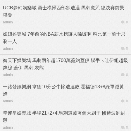
UCB夢幻娛樂城 勇士橫掃西部卻遭遇 馬刺魔咒 總決賽前景
堪憂
admin
0
妞妞娛樂城 7年前的NBA薪水榜讓人唏噓啊 科比第一前十只
剩一人
admin
0
御天下娛樂城 馬刺兩年超1700萬簽約蓋伊 聯手卡哇伊組超級
鋒線 蓋伊 馬刺 灰熊
admin
0
一路發娛樂網 韋德10分公牛慘遭連敗 霍福德13+8綠軍滅黃
蜂
admin
0
幸運星娛樂城 半場21+2+4!馬刺還藏著個大刷子 慘遭波帥封
殺
admin
0