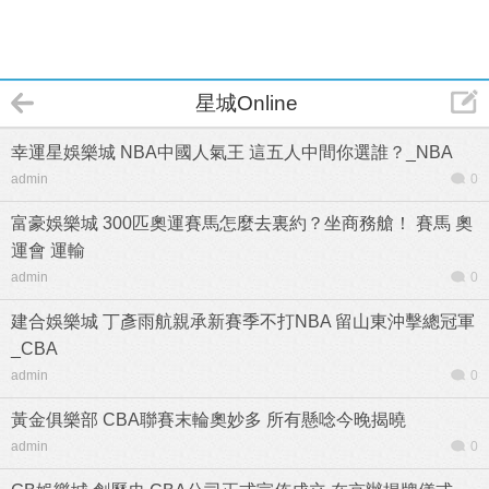
星城Online
幸運星娛樂城 NBA中國人氣王 這五人中間你選誰？_NBA
admin
0
富豪娛樂城 300匹奧運賽馬怎麼去裏約？坐商務艙！ 賽馬 奧
運會 運輸
admin
0
建合娛樂城 丁彥雨航親承新賽季不打NBA 留山東沖擊總冠軍
_CBA
admin
0
黃金俱樂部 CBA聯賽末輪奧妙多 所有懸唸今晚揭曉
admin
0