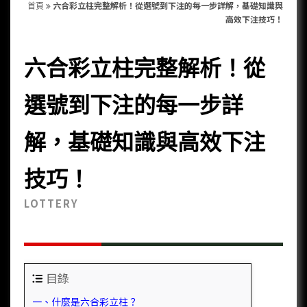
首頁
六合彩立柱完整解析！從選號到下注的每一步詳解，基礎知識與
高效下注技巧！
六合彩立柱完整解析！從
選號到下注的每一步詳
解，基礎知識與高效下注
技巧！
LOTTERY
目錄
一、什麼是六合彩立柱？