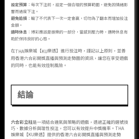
設定預算
：每次下注前，設定一個合理的預算範圍，避免因情緒影
響而過度下注。
避免追損
：輸了不代表下一次一定會贏，切勿為了翻本而增加投注
金額。
適時休息
：博彩應該是娛樂的一部分，當感到壓力時，適時休息有
助於保持良好的心態。
在
娛樂城【
樂透】進行投注時，謹記以上原則，並善
THA
KU
用香港六合彩開獎直播與預測走勢圖的資訊，讓您在享受遊戲
的同時，也能有效控制風險。
結論
六合彩立柱
是一項結合運氣與策略的遊戲，透過正確的選號技
巧、數據分析與理性投注，您可以有效提升中獎機率。THA
娛樂城【KU樂透】提供的香港六合彩開獎直播與預測走勢