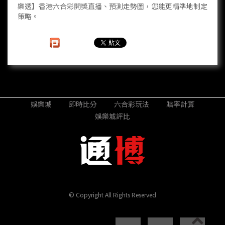
樂透】香港六合彩開獎直播、預測走勢圖，您能更精準地制定
策略。
娛樂城
即時比分
六合彩玩法
賠率計算
娛樂城評比
© Copyright All Rights Reserved