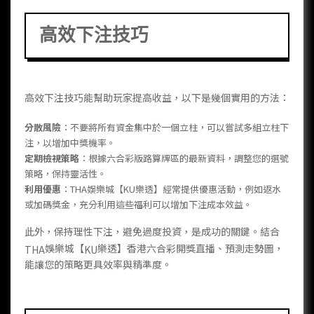
高效下注技巧
高效下注技巧能幫助玩家提高收益，以下是幾個實用的方法：
分散風險
：不要將所有資金集中於一個立柱，可以嘗試多組立柱下
注，以增加中獎機率。
定期檢視策略
：根據六合彩版路算牌區的最新資料，調整您的選號
策略，保持靈活性。
利用優惠
：THA娛樂城【KU樂透】經常提供優惠活動，例如返水
或加碼獎金，充分利用這些福利可以增加下注成本效益。
此外，保持理性下注，避免過度投資，是成功的關鍵。結合
娛樂城【
樂透】香港六合彩開獎直播、預測走勢圖，
THA
KU
能讓您的策略更具效率與精準度。