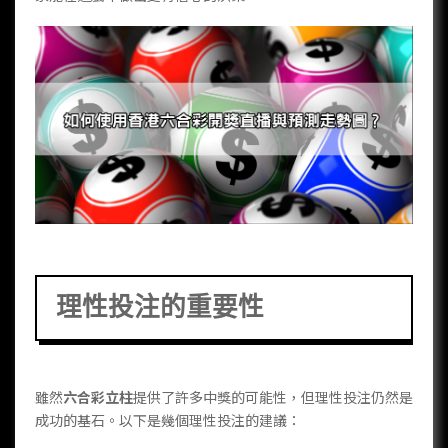
理性投注的重要性
雖然
六合彩立柱
提供了許多中獎的可能性，但理性投注仍然是
成功的基石。以下是幾個理性投注的建議：