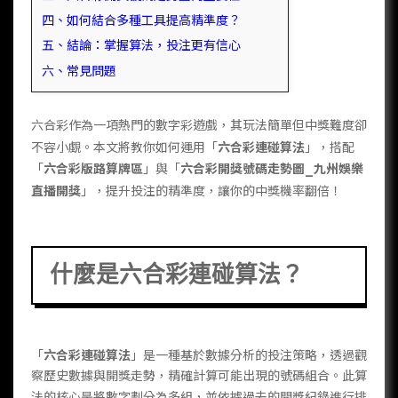
四、如何結合多種工具提高精準度？
五、結論：掌握算法，投注更有信心
六、常見問題
六合彩作為一項熱門的數字彩遊戲，其玩法簡單但中獎難度卻
不容小覷。本文將教你如何運用「
六合彩連碰算法
」，搭配
六合彩開獎號碼走勢圖
九州娛樂
「
六合彩版路算牌區
」與「
_
直播開獎
」，提升投注的精準度，讓你的中獎機率翻倍！
什麼是六合彩連碰算法？
「
六合彩連碰算法
」是一種基於數據分析的投注策略，透過觀
察歷史數據與開獎走勢，精確計算可能出現的號碼組合。此算
法的核心是將數字劃分為多組，並依據過去的開獎紀錄進行排