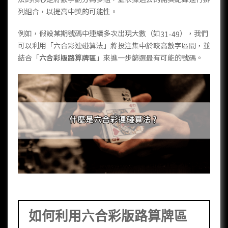
列組合，以提高中獎的可能性。
例如，假設某期號碼中連續多次出現大數（如
），我們
31-49
可以利用「六合彩連碰算法」將投注集中於較高數字區間，並
結合「
六合彩版路算牌區
」來進一步篩選最有可能的號碼。
如何利用六合彩版路算牌區