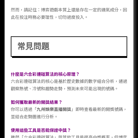
然而，請記住：博弈遊戲本質上還是存在一定的運氣成分，因
此在投注時務必要理性，切勿過度投入。
常見問題
什麼是六合彩連碰算法的核心原理？
六合彩連碰算法的核心是基於歷史數據的數字組合分析，通過
觀察熱號、冷號和趨勢走勢，預測未來可能出現的號碼。
如何獲取最新的開獎結果？
你可以透過「
九州娛樂直播開獎
」即時查看最新的開獎號碼，
並結合走勢圖進行分析。
使用這些工具是否能保證中獎？
雖然「六合彩連碰算法」與其他工具能提高中獎概率，但博弈