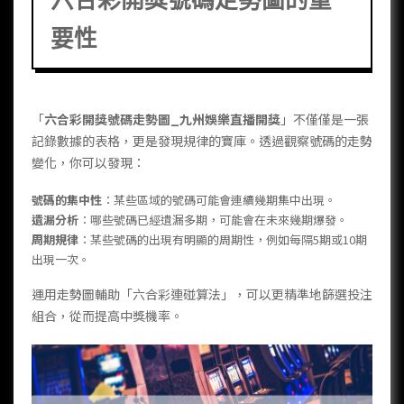
六合彩開獎號碼走勢圖的重
要性
「
六合彩開獎號碼走勢圖_九州娛樂直播開獎
」不僅僅是一張
記錄數據的表格，更是發現規律的寶庫。透過觀察號碼的走勢
變化，你可以發現：
號碼的集中性
：某些區域的號碼可能會連續幾期集中出現。
遺漏分析
：哪些號碼已經遺漏多期，可能會在未來幾期爆發。
周期規律
：某些號碼的出現有明顯的周期性，例如每隔5期或10期
出現一次。
運用走勢圖輔助「六合彩連碰算法」，可以更精準地篩選投注
組合，從而提高中獎機率。