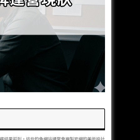
搜尋結果前列。這些釣魚網站通常會複製官網的美術設計