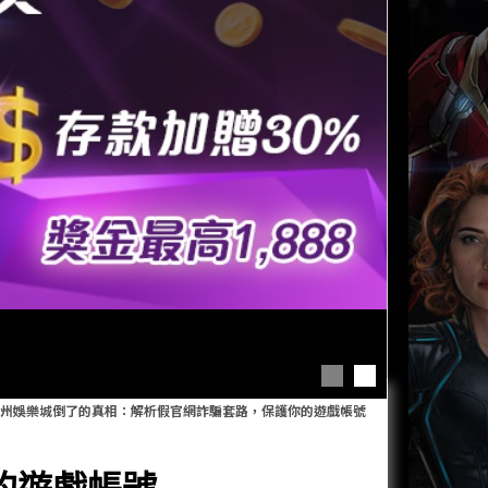
州娛樂城倒了的真相：解析假官網詐騙套路，保護你的遊戲帳號