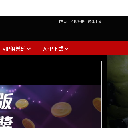
回首頁
立即註冊
简体中文
VIP俱樂部
APP下載