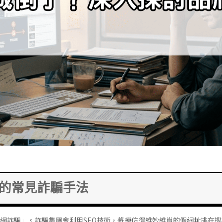
的常見詐騙手法
網詐騙」。詐騙集團會利用SEO技術，將模仿得維妙維肖的假網址排在