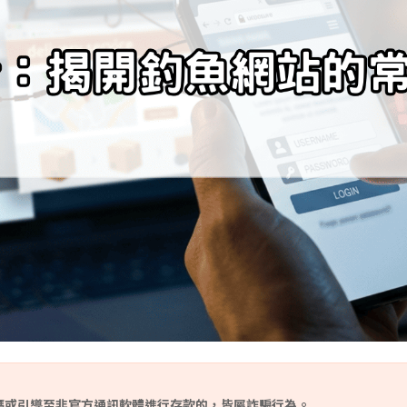
碼或引導至非官方通訊軟體進行存款的，皆屬詐騙行為。