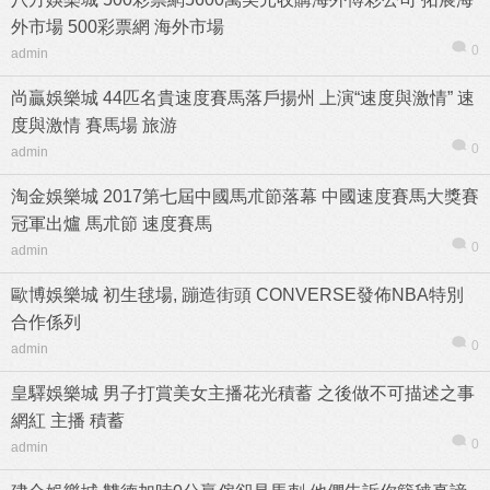
外市場 500彩票網 海外市場
0
admin
尚贏娛樂城 44匹名貴速度賽馬落戶揚州 上演“速度與激情” 速
度與激情 賽馬場 旅游
0
admin
淘金娛樂城 2017第七屆中國馬朮節落幕 中國速度賽馬大獎賽
冠軍出爐 馬朮節 速度賽馬
0
admin
歐博娛樂城 初生毬場, 蹦造街頭 CONVERSE發佈NBA特別
合作係列
0
admin
皇驛娛樂城 男子打賞美女主播花光積蓄 之後做不可描述之事
網紅 主播 積蓄
0
admin