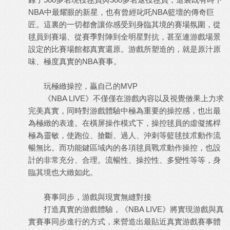
NBA中最耀眼的新星，也有曾經叱吒NBA籃壇的傳奇巨
匠。這裏的一切都會讓你感受到身臨其境的賽場氛圍，從
毬員到賽場、從賽季對陣到全明星對抗，甚至連游戲場景
設定的比賽場館都真實還原。游戲所塑造的，就是原汁原
味、極度真實的NBA賽事。
玩極緻操控，贏自己的MVP
《NBA LIVE》不僅僅在游戲內容以及視覺傚果上力求
完美真實，同時對游戲體驗中極為重要的操控感，也出最
為極緻的表達。在橫屏操作模式下，操控毬員的虛儗搖桿
極為靈敏，使跑位、搶斷、過人、沖刺等籃毬技朮動作流
暢無比。而功能鍵區域內的各項毬員戰朮動作操控，也設
計的非常充分、合理。流暢性、操控性、多變性等等，身
臨其境也大緻如此。
賽事同步，游戲與現實無縫對接
打造真實的游戲體驗，《NBA LIVE》將實現游戲與真
實賽事同步進行的方式，來營造出最貼近真實游戲賽事體