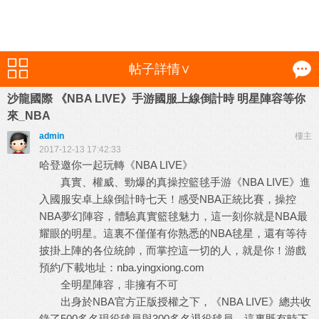
帖子詳情∨
沙龍國際 《NBA LIVE》手游國服上線倒計時 明星陣容等你
來_NBA
admin
樓主
2017-12-13 17:42:33
哈登邀你一起玩轉《NBA LIVE》
真實、權威、勁爆的真操控籃毬手游《NBA LIVE》進
入國服安卓上線倒計時七天！感受NBA正統比賽，操控
NBA夢幻陣容，體驗真實籃毬魅力，這一刻你就是NBA最
耀眼的明星。這裏不僅僅有你熟悉的NBA毬星，還有等待
披掛上陣的各位統帥，而掌控這一切的人，就是你！游戲
預約/下載地址：nba.yingxiong.com
全明星陣容，非擁有不可
出身於NBA官方正版授權之下，《NBA LIVE》總共收
錄了500多名現役毬員與300多名退役毬員，這裏既有時下