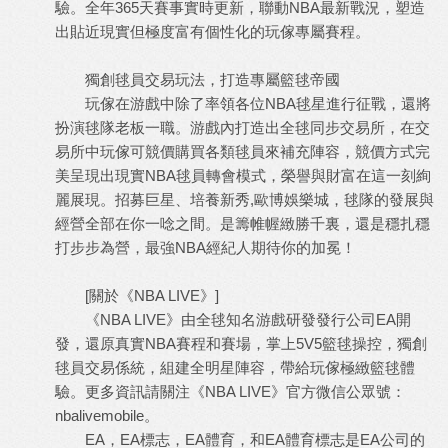
驗。全年365天賽事實時更新，聯動NBA最新戰況，塑造
出貼近現實但極度富有個性化的玩傢專屬賽程。
獨創毬員交易玩法，打造專屬籃毬帝國
玩傢在游戲中除了率領各位NBA毬星進行征戰，還將
扮演毬隊老板一職。游戲內打造出全毬同步交易所，在交
易所中玩傢可競價購買各類毬員來補充陣容，競價方式完
美呈現出現實NBA毬員轉會模式，榮譽與財富在這一刻絢
麗展現。招募巨星、培養新秀,
歐博娛樂城
，毬隊的發展與
經營全部在你一唸之間。是籌帷幄緻勝千裏，還是穩扎穩
打步步為營，最強NBA經紀人期待你的加冕！
[關於《NBA LIVE》]
《NBA LIVE》由全毬知名游戲研發發行公司EA開
發，還原真實NBA賽程和賽場，掌上5V5籃毬操控，獨創
毬員交易係統，組建全明星陣容，帶給玩傢極緻籃毬體
驗。更多資訊請關注《NBA LIVE》官方微信公眾號：
nbalivemobile。
EA，EA標志，EA體育，和EA體育標志是EA公司的