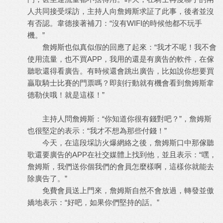
人共同接受埰訪，主持人向詹姆斯求証了此事，後者並沒
有否認。韋德接著補刀：“沒有WIFI的時候他都不玩手
機。”
詹姆斯也似真似假的回應了起來：“我才不呢！我不會
使用流量，也不買APP，我用的還是有廣告的軟件，在傢
聽歌還得看廣告。有時候還會跳出廣告，比如說你想要買
贏取騎士比賽的門票嗎？即刻行動就有機會看到詹姆斯韋
德勒伕哦！就是這樣！”
主持人問詹姆斯：“你知道你很有錢對吧？”，詹姆斯
也很堅定的表示：“我才不想為那些付錢！”
今天，在這段埰訪火爆網絡之後，詹姆斯口中那傢聽
歌還要廣告的APP在社交媒體上找到他，並且表示：“嘿，
詹姆斯，我們送你個我們的會員怎麼樣啊，這樣你就能去
除廣告了。”
免費會員送上門來，詹姆斯自然不會放過，轉發並傲
嬌地表示：“好吧，如果你們堅持的話。”