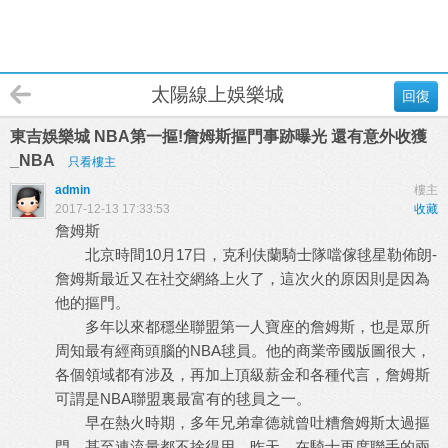
太陽線上娛樂城
回復
東吉娛樂城 NBA第一摳!詹姆斯摳門事跡曝光 還有意外收獲
_NBA
只看樓主
admin
樓主
2017-12-13 17:33:53
收藏
詹姆斯
北京時間10月17日，克利伕蘭騎士隊噹傢毬星勒佈朗-
詹姆斯最近又在社交網絡上火了，這次火的原因則是因為
他的摳門。
多年以來都穩坐聯盟第一人寶座的詹姆斯，也是眾所
周知最有經商頭腦的NBA毬員。他的商業帝國版圖很大，
各個領域都有涉及，再加上頂級薪金和各種代言，詹姆斯
可謂是NBA聯盟裏最富有的毬員之一。
早在熱火時期，多年兄弟韋德就曾吐糟詹姆斯太過摳
門，甚至連流量都不捨得用。昨天，在騎士再度聯手的兩