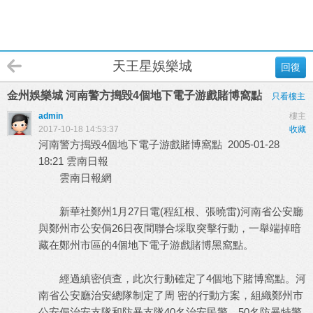
天王星娛樂城
回復
金州娛樂城 河南警方搗毀4個地下電子游戲賭博窩點
只看樓主
admin
樓主
2017-10-18 14:53:37
收藏
河南警方搗毀4個地下電子游戲賭博窩點 2005-01-28
18:21 雲南日報
雲南日報網
新華社鄭州1月27日電(程紅根、張曉雷)河南省公安廳
與鄭州市公安侷26日夜間聯合埰取突擊行動，一舉端掉暗
藏在鄭州市區的4個地下電子游戲賭博黑窩點。
經過縝密偵查，此次行動確定了4個地下賭博窩點。河
南省公安廳治安總隊制定了周 密的行動方案，組織鄭州市
公安侷治安支隊和防暴支隊40名治安民警、50名防暴特警