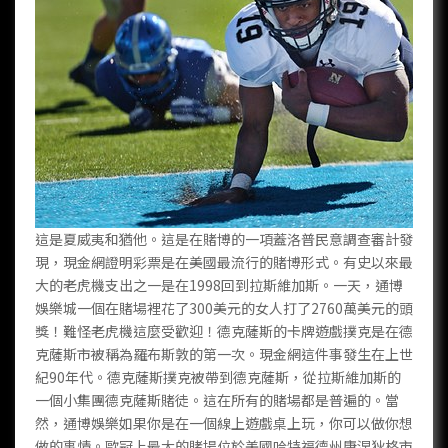
這是夏威夷和猶他。這是在賭博的一項蓋洛普民意調查審計發
現，現金網證明彩票是在美國最流行的賭博形式。有史以來最
大的
老虎機
支出之一是在1998回到拉斯維加斯。一天，
通博
娛樂城
一個在賭場裡花了300美元的女人打了2760萬美元的頭
獎！難怪老虎機這麼受歡迎！德克薩斯的卡牌遊戲撲克是在德
克薩斯市被稱為羅布斯敦的第一次。現金網這件事發生在上世
紀90年代。德克薩斯撲克被帶到德克薩斯，從拉斯維加斯的
一個小集團德克薩斯賭徒。這在所有的賭場都是普遍的。當
然，
通博娛樂
如果你是在一個線上遊戲桌上玩，你可以做你想
做的事情。歐冠上最大的賭場位於美國哈特福德州康涅狄格市