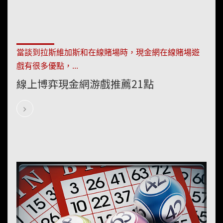
當談到拉斯維加斯和在線賭場時，現金網在線賭場遊
戲有很多優點，...
線上博弈現金網游戲推薦21點