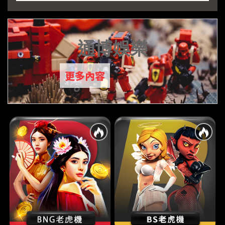
通博娛樂
更多內容