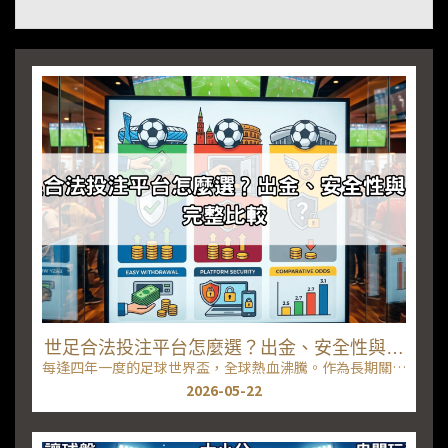
世足合法投注平台怎麼選？出金、安全性與賠
每逢四年一度的足球世界盃，全球熱血沸騰。作為長期關注
率完整比較
運彩生態的參與者，我深知挑選平台不只是看賠率，運...
2026-05-22