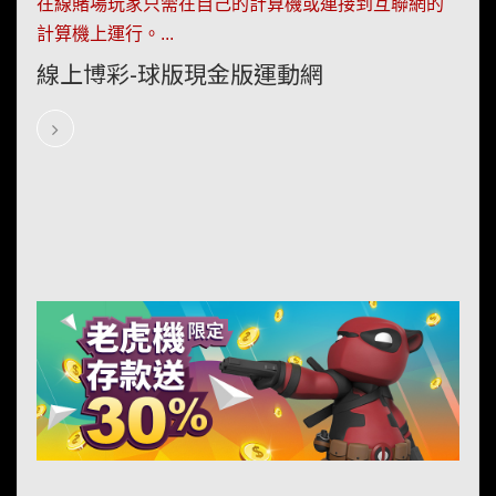
在線賭場玩家只需在自己的計算機或連接到互聯網的
計算機上運行。...
線上博彩-球版現金版運動網