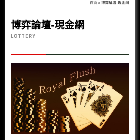
首頁
博弈論壇-現金網
博弈論壇-現金網
LOTTERY