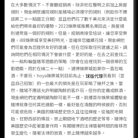
在大多數情況下，不要聽經銷商，除非他在聲明之前加上房屋
規則。
現金網
眾議院規則是賭場必須遵守的規則（例如你不應
該將二十一點國王分開）並且他們花了數千美元來決定什麼能
給他們帶來最好的優勢。
2023娛樂城推薦名單
因此，房屋規
則通常是一個好的規則。但是，經銷商接受培訓，讓您享受樂
趣，
i88娛樂城
享受美好時光，並確保您繼續花錢。現金網他
們可能會為您提供友好的建議，但在您採取任何建議之前，請
詢問他們在相同情況下會做什麼。更好的是，在去之前查找二
十一點和輪盤賭等遊戲的策略（你會在這裡找到一個很棒的互
動遊戲，用於在線二十一點）。
通博娛樂城
如果你一直在喝
酒，不要玩。
hoya娛樂城
到目前為止，
我看到（並
球版代理
且自己招致）的一些最大的損失是在玩家喝了幾杯之後。當
然，賭場不應該允許明顯陶醉的客戶玩，但你的定義或醉酒，
現金網他們定義明顯陶醉可能不一樣。
跳槽首存娛樂城體驗金
賭博就像任何其他運動一樣，最好是在清醒的時候做的，否則
可能很危險。美國的賭場歷史悠久且往往輝煌。從殖民地開
始，狂野西部的傳說，禁止期間地下酒吧的歷史等等，賭博在
美國歷史中起著重要作用。有關賭博的法律隨著時間的推移而
發生變化，隨著法律的放寬，禁止賭博越來越多。