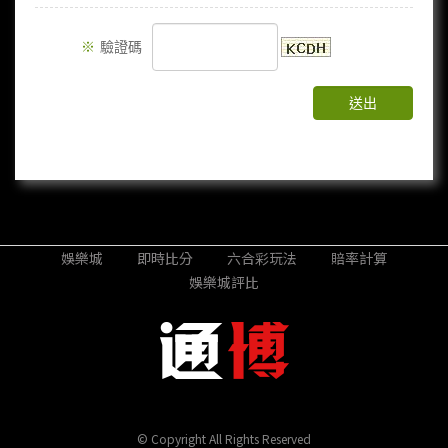
※
驗證碼
娛樂城
即時比分
六合彩玩法
賠率計算
娛樂城評比
© Copyright All Rights Reserved