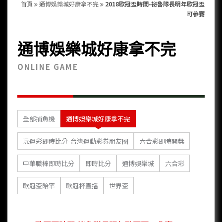
首頁
通博娛樂城好康拿不完
2018歐冠盃時間-祕魯隊長明年歐冠盃
可參賽
通博娛樂城好康拿不完
ONLINE GAME
全部捕魚機
通博娛樂城好康拿不完
玩運彩即時比分-台灣運動彩券朋友圈
六合彩即時開獎
中華職棒即時比分
即時比分
通博娛樂城
六合彩
歐冠盃賠率
歐冠杯直播
世界盃