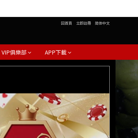
回首頁
立即註冊
简体中文
VIP俱樂部
APP下載