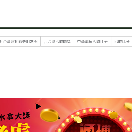
分-台灣運動彩券朋友圈
六合彩即時開獎
中華職棒即時比分
即時比分