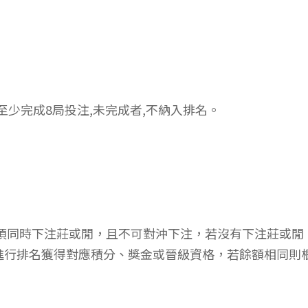
至少完成8局投注,未完成者,不納入排名。
須同時下注莊或閒，且不可對沖下注，若沒有下注莊或閒
進行排名獲得對應積分、獎金或晉級資格，若餘額相同則