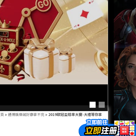
首頁
通博娛樂城好康拿不完
2019歐冠盃賠率大賽-大禮等你拿