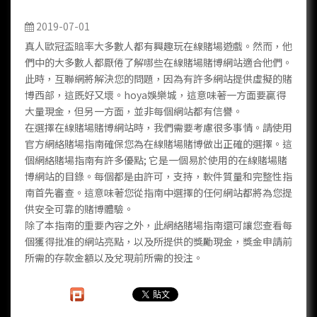
2019-07-01
真人歐冠盃賠率大多數人都有興趣玩在線賭場遊戲。然而，他
們中的大多數人都厭倦了解哪些在線賭場賭博網站適合他們。
此時，互聯網將解決您的問題，因為有許多網站提供虛擬的賭
博西部，這既好又壞。
hoya娛樂城
，這意味著一方面要贏得
大量現金，但另一方面，並非每個網站都有信譽。
在選擇在線賭場賭博網站時，我們需要考慮很多事情。請使用
官方網絡賭場指南確保您為在線賭場賭博做出正確的選擇。這
個網絡賭場指南有許多優點; 它是一個易於使用的在線賭場賭
博網站的目錄。每個都是由許可，支持，軟件質量和完整性指
南首先審查。這意味著您從指南中選擇的任何網站都將為您提
供安全可靠的賭博體驗。
除了本指南的重要內容之外，此網絡賭場指南還可讓您查看每
個獲得批准的網站亮點，以及所提供的獎勵現金，獎金申請前
所需的存款金額以及兌現前所需的投注。