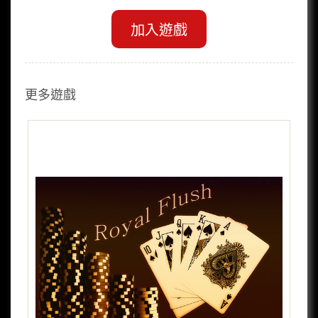
加入遊戲
更多遊戲