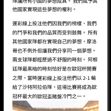
隊讓所有小國的夢想成真。 我們賦予其
他國家實現這些夢想的權利。
運彩線上投注他們因我們的榜樣、我們
的鬥爭和我們的品質而受到鼓舞。 所有
其他國家隊都在實現自己的夢想，摩洛
哥也不例外但讓我們分享同一個夢想。
兩支球隊都經歷過不舒服的時刻。 阿根
廷隊最黑暗的時刻恰好是在歐冠杯開賽
之際，當時
他們以 2-1 輸
運彩線上投注
給了沙特阿拉伯隊，這場比賽將成為歐
冠杯最大的
冷門之一。
歐冠盃賭盤