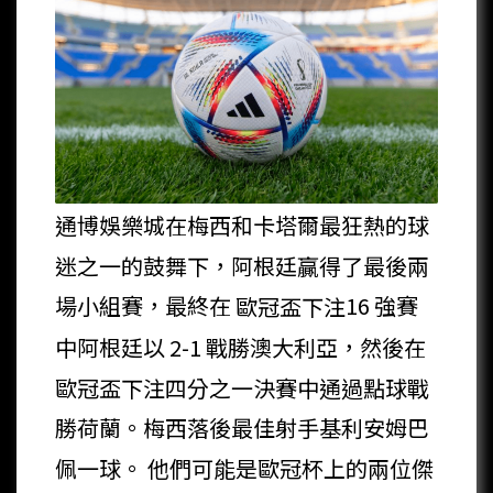
通博娛樂城在梅西和卡塔爾最狂熱的球
迷之一的鼓舞下，阿根廷贏得了最後兩
場小組賽，最終在
16 強賽
歐冠盃下注
中阿根廷以 2-1 戰勝澳大利亞，然後在
歐冠盃下注四分之一決賽中通過點球戰
勝荷蘭。梅西落後最佳射手基利安姆巴
佩一球。 他們可能是歐冠杯上的兩位傑