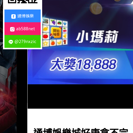
通博娛樂
ab588net
@279nxzic