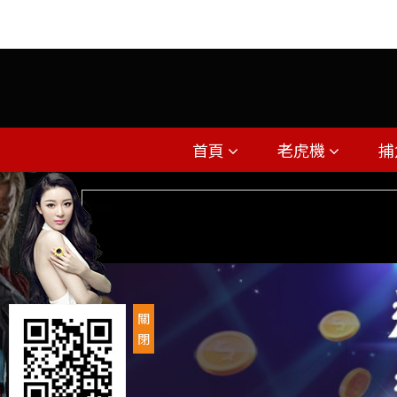
首頁
老虎機
捕
關
閉