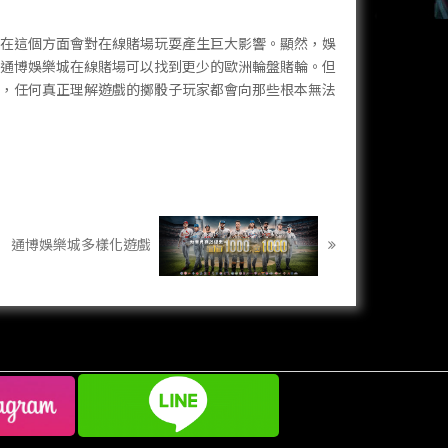
在這個方面會對在線賭場玩耍產生巨大影響。顯然，
娛
通博娛樂城在線賭場可以找到更少的歐洲輪盤賭輪。但
，任何真正理解遊戲的擲骰子玩家都會向那些根本無法
通博娛樂城多樣化遊戲