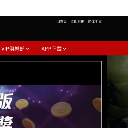
回首頁
立即註冊
简体中文
VIP俱樂部
APP下載