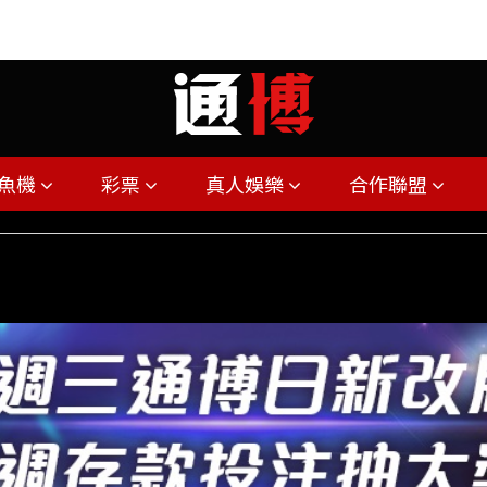
魚機
彩票
真人娛樂
合作聯盟