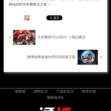
網站的許多免費做法之後，
北京賽車PK10技巧-十個必勝法
通博娛樂城讓你們玩到欲罷不能
娛樂城
即時比分
六合彩玩法
賠率計算
娛樂城評比