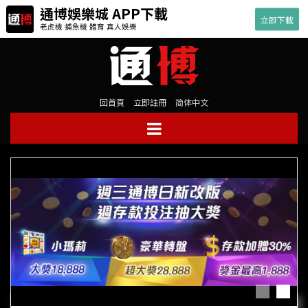
通博娛樂城 APP下載
立即下載
老虎機 捕魚機 體育 真人娛樂
回首頁
立即註冊
简体中文