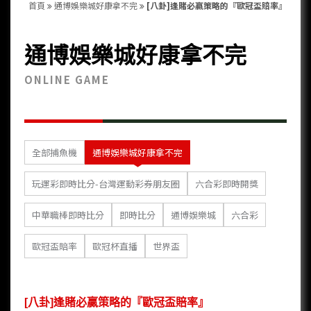
首頁
通博娛樂城好康拿不完
[八卦]逢賭必贏策略的『歐冠盃賠率』
通博娛樂城好康拿不完
ONLINE GAME
全部捕魚機
通博娛樂城好康拿不完
玩運彩即時比分-台灣運動彩券朋友圈
六合彩即時開獎
中華職棒即時比分
即時比分
通博娛樂城
六合彩
歐冠盃賠率
歐冠杯直播
世界盃
[八卦]逢賭必贏策略的『歐冠盃賠率』