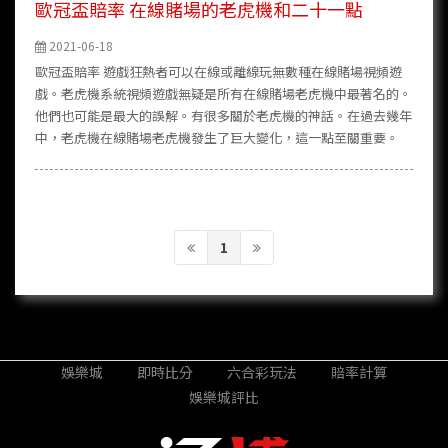
歐冠盃賠率 在線賭場的老虎機和二十一點
2021-06-18
歐冠盃賠率 遊戲狂熱者可以在線或離線玩無數種在線賭場視頻遊
戲。老虎機系統視頻遊戲無疑是所有在線賭場老虎機中最著名的。
他們也可能是最大的誤解。有很多關於老虎機的神話。在過去幾年
中，老虎機在線賭場老虎機發生了巨大變化，這一點至關重要。
1
娛樂城
即時比分
六合彩玩法
賠率計算
娛樂城評比