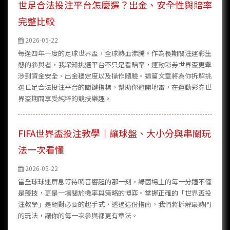
世足合法投注平台怎麼選？出金、安全性與賠率
完整比較
2026-05-22
每逢四年一度的足球世界盃，全球熱血沸騰。作為長期關注運彩生
態的參與者，我深知挑選平台不只是看賠率，運動彩券世界盃更牽
涉到資金安全、出金穩定度以及操作體驗。這篇文章將為你拆解挑
選世足合法投注平台的關鍵指標，幫助你避開地雷，在運動彩券世
界盃期間享受純粹的競技樂趣。
FIFA世界盃投注教學｜讓球盤、大小分與串關玩
法一次看懂
2026-05-22
當全球球迷屏息等待哨音響起的那一刻，綠茵場上的每一分鐘不僅
是競技，更是一場關於機率與策略的博弈。掌握正確的「世界盃投
注教學」是絕對必要的起手式，透過這份指南，我們將拆解最熱門
的玩法，讓你的每一次參與都更有章法。