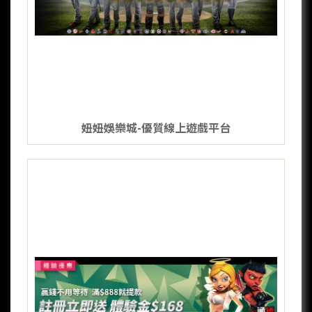
妞妞娛樂城-優質線上遊戲平台