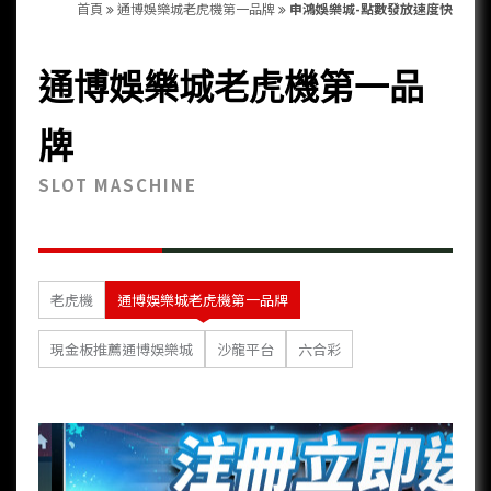
首頁
通博娛樂城老虎機第一品牌
申鴻娛樂城-點數發放速度快
通博娛樂城老虎機第一品
牌
SLOT MASCHINE
老虎機
通博娛樂城老虎機第一品牌
現金板推薦通博娛樂城
沙龍平台
六合彩