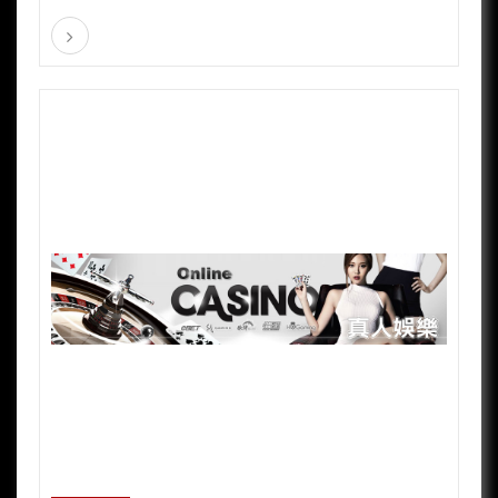
的在線賭場進行遊戲。