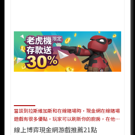
成後立即收取注金、發放彩金。
當談到拉斯維加斯和在線賭場時，現金網在線賭場
遊戲有很多優點，玩家可以刷新你的廚房，在他們
的電腦上保持舒適，現金網並準備好在他們最喜歡
線上博弈現金網游戲推薦21點