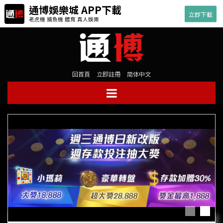
通博娛樂城 APP下載
立即下載
老虎機 捕魚機 體育 真人娛樂
回首頁
立即註冊
简体中文