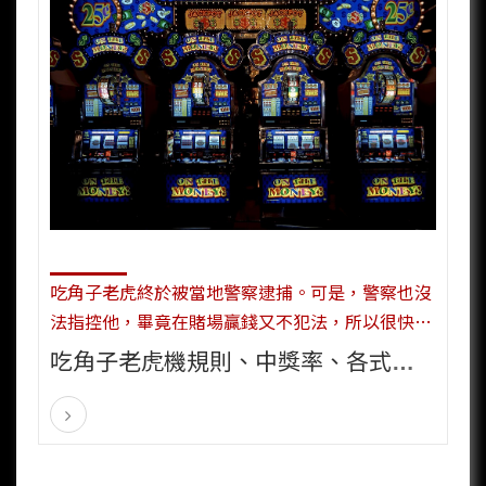
吃角子老虎終於被當地警察逮捕。可是，警察也沒
法指控他，畢竟在賭場贏錢又不犯法，所以很快又
給放了。難免會讓它顯得有些無聊。那是因為老虎
吃角子老虎機規則、中獎率、各式機
機玩法規則的設計目的是返還的錢比他們賺的錢
台玩法教學|老虎機遊戲vs.實體拉霸機
少。換句話說，它們保證了利潤，作為玩家，您無
策略指南
能為力以任何有意義的方式影響該設計。好的老虎
機策略側重於兩件事 - 增加獲勝的機會並幫助您節